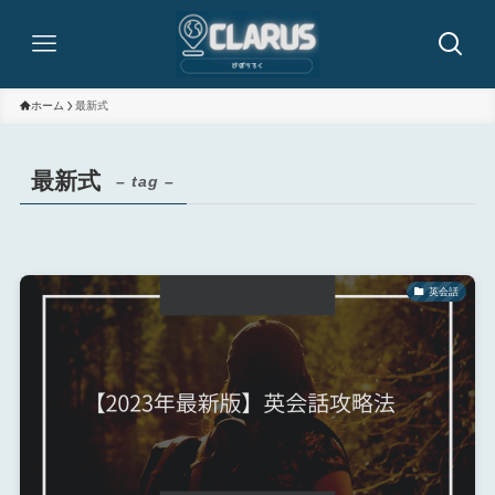
ホーム
最新式
最新式
– tag –
英会話