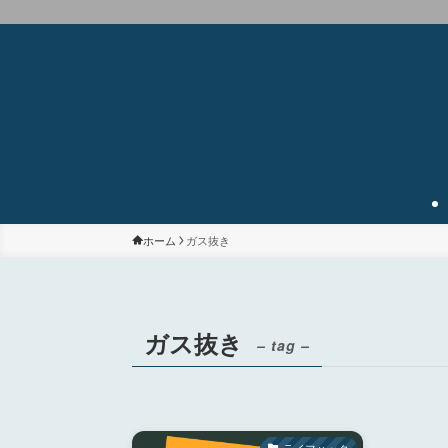
ホーム
ガス抜き
ガス抜き
– tag –
ライフハック