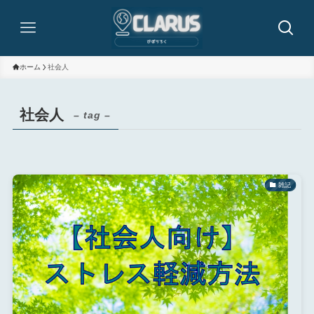
ホーム
社会人
社会人
– tag –
雑記