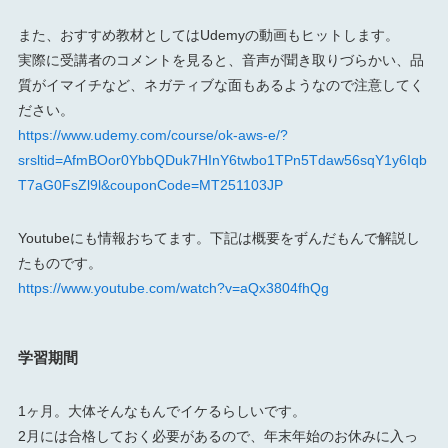
また、おすすめ教材としてはUdemyの動画もヒットします。
実際に受講者のコメントを見ると、音声が聞き取りづらかい、品
質がイマイチなど、ネガティブな面もあるようなので注意してく
ださい。
https://www.udemy.com/course/ok-aws-e/?
srsltid=AfmBOor0YbbQDuk7HInY6twbo1TPn5Tdaw56sqY1y6Iqb
T7aG0FsZl9l&couponCode=MT251103JP
Youtubeにも情報おちてます。下記は概要をずんだもんで解説し
たものです。
https://www.youtube.com/watch?v=aQx3804fhQg
学習期間
1ヶ月。大体そんなもんでイケるらしいです。
2月には合格しておく必要があるので、年末年始のお休みに入っ